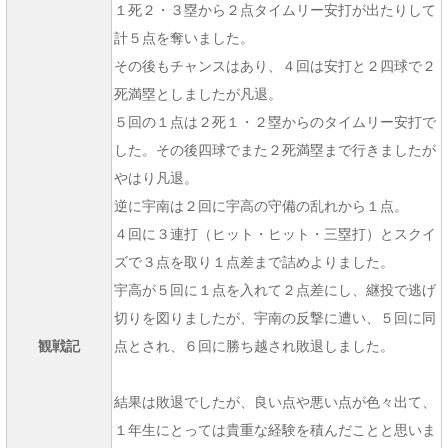
１死２・３塁から２点タイムリー安打が出たりして
計５点を奪いました。
その後もチャンスはあり、４回は安打と２四球で２
死満塁としましたが凡退。
５回の１点は２死１・２塁からのタイムリー安打で
した。その後四球でまた２死満塁まで行きましたが
やはり凡退。
逆に宇南は２回に宇高の守備の乱れから１点。
４回に３連打（ヒット・ヒット・三塁打）とスクイ
ズで３点を取り１点差まで詰めよりました。
宇高が５回に１点を入れて２点差にし、継投で逃げ
切りを図りましたが、宇南の反撃に遭い、５回に同
観戦記
点とされ、６回に勝ち越され敗退しました。
結果は敗退でしたが、良い点や悪い点が色々出て、
１年生にとっては貴重な経験を積んだことと思いま