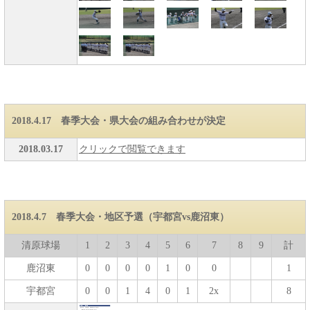
2018.4.17 春季大会・県大会の組み合わせが決定
2018.03.17
クリックで閲覧できます
2018.4.7 春季大会・地区予選（宇都宮vs鹿沼東）
清原球場
1
2
3
4
5
6
7
8
9
計
鹿沼東
0
0
0
0
1
0
0
1
宇都宮
0
0
1
4
0
1
2x
8