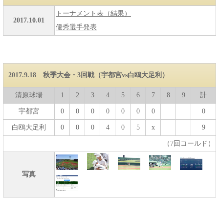
トーナメント表（結果）
2017.10.01
優秀選手発表
2017.9.18 秋季大会・3回戦（宇都宮vs白鴎大足利）
清原球場
1
2
3
4
5
6
7
8
9
計
宇都宮
0
0
0
0
0
0
0
0
白鴎大足利
0
0
0
4
0
5
x
9
（7回コールド）
写真