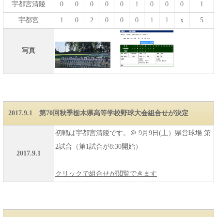
宇都宮清陵
0
0
0
0
0
1
0
0
0
1
宇都宮
1
0
2
0
0
0
1
1
x
5
写真
2017.9.1 第70回秋季栃木県高等学校野球大会組合せが決定
初戦は宇都宮清陵です。＠ 9月9日(土）県営球場 第
2試合（第1試合が8:30開始）
2017.9.1
クリックで組合せが閲覧できます