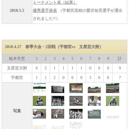
トーナメント表（結果）
2018.5.5
優秀選手発表
（宇都宮高校の愛沢祐亮選手が選出
されました!!）
2018.4.27 春季大会・2回戦（宇都宮vs 文星芸大附）
栃木市営
1
2
3
4
5
6
7
8
9
計
文星芸大附
0
5
1
1
1
1
0
0
0
9
宇都宮
1
1
2
0
0
0
3
0
0
7
写真