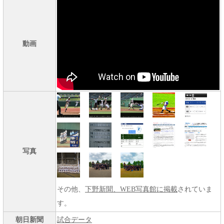
動画
写真
その他、
下野新聞、WEB写真館に掲載
されていま
す。
朝日新聞
試合データ