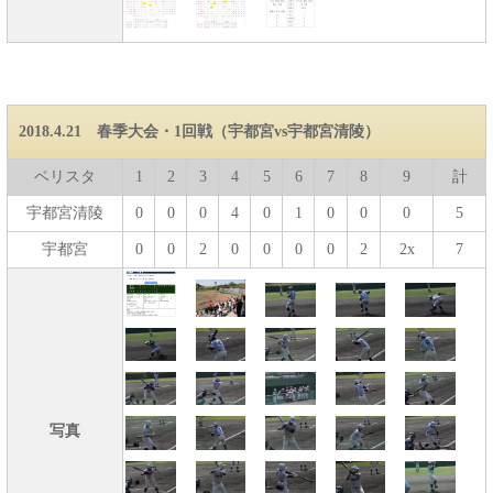
2018.4.21 春季大会・1回戦（宇都宮vs宇都宮清陵）
ベリスタ
1
2
3
4
5
6
7
8
9
計
宇都宮清陵
0
0
0
4
0
1
0
0
0
5
宇都宮
0
0
2
0
0
0
0
2
2x
7
写真