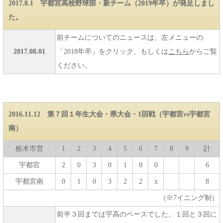
2017.8.1 宇都宮高校野球部・新チーム（2019年卒）が発足しまし
た。
前チームについてのニュースは、左メニューの
2017.08.01
「2018年卒」をクリック、もしくは
こちら
からご覧
ください。
2016.11.12 第７回１年生大会・県大会・1回戦（宇都宮vs宇都宮
南）
栃木市営
1
2
3
4
5
6
7
8
9
計
宇都宮
2
0
3
0
1
0
0
6
宇都宮南
0
1
0
3
2
2
x
8
（※7イニング制）
前半３回までは宇高のペースでした。１回と３回に