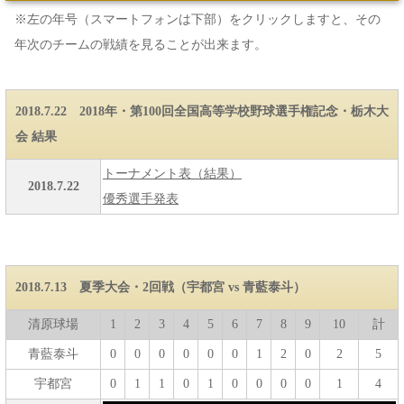
※左の年号（スマートフォンは下部）をクリックしますと、その
年次のチームの戦績を見ることが出来ます。
2018.7.22 2018年・第100回全国高等学校野球選手権記念・栃木大
会 結果
トーナメント表（結果）
2018.7.22
優秀選手発表
2018.7.13 夏季大会・2回戦（宇都宮 vs 青藍泰斗）
清原球場
1
2
3
4
5
6
7
8
9
10
計
青藍泰斗
0
0
0
0
0
0
1
2
0
2
5
宇都宮
0
1
1
0
1
0
0
0
0
1
4