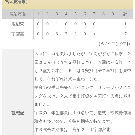
宮vs鹿沼東）
鹿沼市営
1
2
3
4
5
6
7
8
9
計
鹿沼東
0
0
1
0
0
0
0
1
宇都宮
0
0
3
2
2
0
x
7
（※7イニング制）
３回に１点を失いましたが、宇高がすぐに反撃。３
回は３安打（うち２塁打１本）、４回は４安打（う
ち２塁打２本）、５回は３安打（全て単打）を集中
して、それぞれ得点を重ねました。
宇高の投手は先発が５イニング、リリーフが２イニ
ングを投げ、２人で相手打線を４安打１失点に抑え
ました。
観戦記
宇高の１年生部員は１９名いて、硬式・軟式野球経
験者も多いので、今後も期待が持てます。
第３試合の結果は、鹿沼２－１宇都宮北。