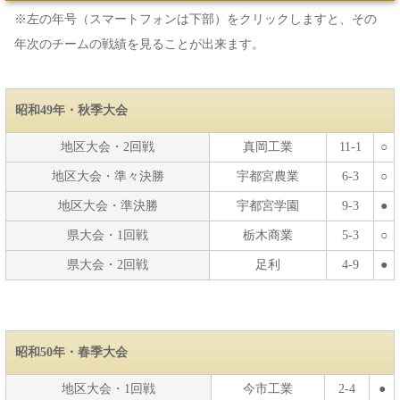
※左の年号（スマートフォンは下部）をクリックしますと、その
年次のチームの戦績を見ることが出来ます。
昭和49年・秋季大会
地区大会・2回戦
真岡工業
11-1
○
地区大会・準々決勝
宇都宮農業
6-3
○
地区大会・準決勝
宇都宮学園
9-3
●
県大会・1回戦
栃木商業
5-3
○
県大会・2回戦
足利
4-9
●
昭和50年・春季大会
地区大会・1回戦
今市工業
2-4
●