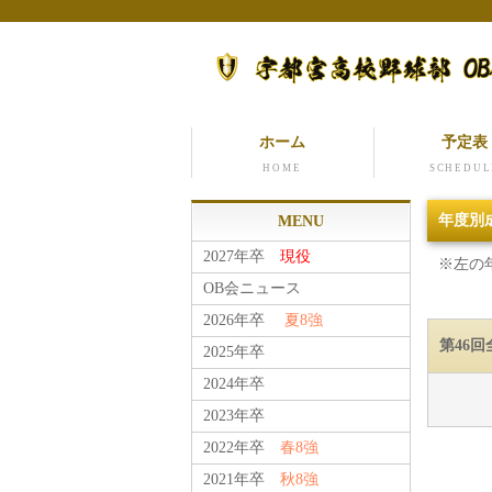
ホーム
予定表
HOME
SCHEDUL
年度別成
MENU
2027年卒
現役
※左の
OB会ニュース
2026年卒
夏8強
第46
2025年卒
2024年卒
2023年卒
2022年卒
春8強
2021年卒
秋8強